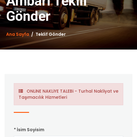
Ambarı Teklif
Gönder
Ana Sayfa
Teklif Gönder
ONLiNE NAKLiYE TALEBi - Turhal Nakliyat ve
Taşımacılık Hizmetleri
* İsim Soyisim