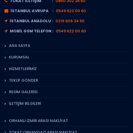
TOKAT İLETIŞIM :
0850 302 38 60
İSTANBUL AVRUPA :
0549 622 00 60
İSTANBUL ANADOLU :
0216 606 34 60
MOBIL GSM TELEFON :
0549 622 00 60
ANA SAYFA
KURUMSAL
HIZMETLERIMIZ
TEKLIF GÖNDER
RESIM GALERISI
İLETIŞIM BILGILERI
ORHANLI İZMIR ARASI NAKLIYAT
TOKAT ORHANGAZI ARASI NAKLIYAT